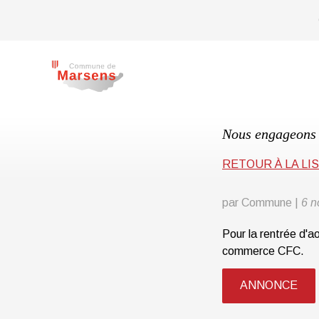
marsens.ch
Nous engageons 
RETOUR À LA LI
par Commune
|
6 n
Pour la rentrée d'
commerce CFC.
ANNONCE