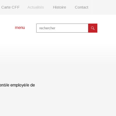
Carte CFF
Actualités
Histoire
Contact
menu
enti/e employé/e de